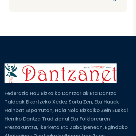
Federazio Hau Bizkaiko Dantzariak Eta Dantza
Taldeak Elkartzeko Xedez Sortu Zen, Eta Hauek
Hainbat Esparrutan, Hala Nola Bizkaiko Zein Euskal
Herriko Dantza Tradizional Eta Folklorearen
Prestakuntza, Ikerketa Eta Zabalpenean, Egindako
Ahaleginak Osatzeko Helburua Izan Zuen.