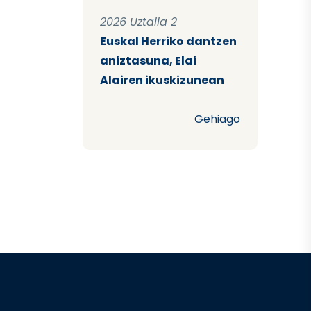
2026 Uztaila 2
Euskal Herriko dantzen
aniztasuna, Elai
Alairen ikuskizunean
Gehiago