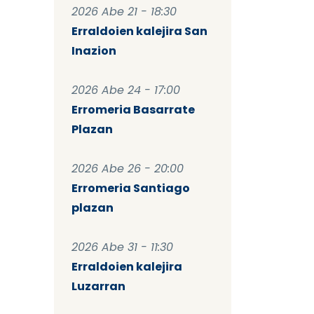
2026 Abe 21 - 18:30
Erraldoien kalejira San
Inazion
2026 Abe 24 - 17:00
Erromeria Basarrate
Plazan
2026 Abe 26 - 20:00
Erromeria Santiago
plazan
2026 Abe 31 - 11:30
Erraldoien kalejira
Luzarran