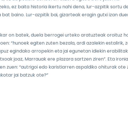
eko, ez baita historia ikertu nahi dena, lur-azpitik sortu d
 bat baino. Lur-azpitik bai, gizarteak eragin gutxi izan due
ar on batek, duela berrogei urteko aratuzteak oroituz 
oen: “hunoek egiten zuten bezala, ardi azalekin estalirik, 
apuz egindako arropekin eta jai egunetan idiekin erabilita
txoak joaz, Marrauak ere plazara sartzen ziren”. Eta ironi
n zuen: “autrigoi edo karistiarren aspaldiko ohiturak ote 
kotar jai batzuk ote?”