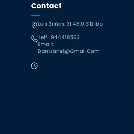
Contact
Luis Briñas, 31 48.013 Bilbo
Telf.:
944418563
Email:
Dantzanet@gmail.com