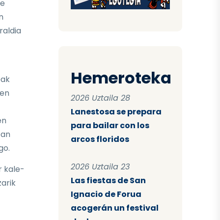
te
n
raldia
Hemeroteka
eak
uen
2026 Uztaila 28
Lanestosa se prepara
en
para bailar con los
tan
arcos floridos
go.
2026 Uztaila 23
r kale-
Las fiestas de San
zarik
Ignacio de Forua
acogerán un festival