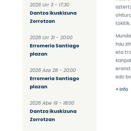
2026 Urr 3 - 17:30
aztertz
Dantza ikuskizuna
ohitura
Zorrotzan
tokitik.
Mundak
2026 Urr 31 - 20:00
hau zih
Erromeria Santiago
eta tr
plazan
kanpai
eranste
2026 Aza 28 - 20:00
edo ba
Erromeria Santiago
plazan
+ info
2026 Abe 19 - 18:00
Dantza ikuskizuna
Zorrotzan