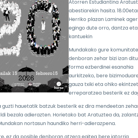
Atorren Estudiantina Aratus
abestiarekin hasita. 18.00eta
Herriko plazan Laminek ager
egingo dute orro, dantza eta
kantuekin
Mundakako gure komunitat
denboran zehar bizi izan dit
forma ezberdinei esanahia
aurkitzeko, bere bizimoduar
gauza txiki eta ohiko ekintze
erreparatzea besterik ez da
a guzti hauetatik batzuk besterik ez dira mendeetan zeha
ldi bezala adierazten. Horietako bat Aratuztea da, zalant
undakan nortasun haundiko herri-adierazpena.
re, ez da posible denboran atzera egitea bere jatorria