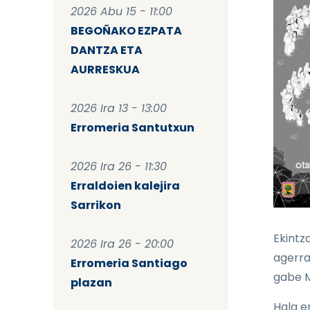
2026 Abu 15 - 11:00
BEGOÑAKO EZPATA
DANTZA ETA
AURRESKUA
2026 Ira 13 - 13:00
Erromeria Santutxun
2026 Ira 26 - 11:30
Erraldoien kalejira
Sarrikon
Ekintz
2026 Ira 26 - 20:00
agerra
Erromeria Santiago
gabe M
plazan
Hala e