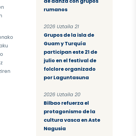
de danza con grupos
en
rumanos
n
2026 Uztaila 21
Grupos de la isla de
honako
Guam y Turquía
zaku
participan este 21 de
ko
julio en el festival de
az
folclore organizado
ziren
por Laguntasuna
2026 Uztaila 20
Bilbao refuerza el
protagonismo de la
cultura vasca en Aste
Nagusia