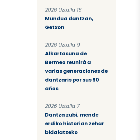
2026 Uztaila 16
Mundua dantzan,
Getxon
2026 Uztaila 9
Alkartasuna de
Bermeo reunirá a
varias generaciones de
dantzaris por sus 50
años
2026 Uztaila 7
Dantza zubi, mende
erdiko historian zehar
bidaiatzeko