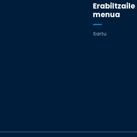
Erabiltzaile
menua
Sartu