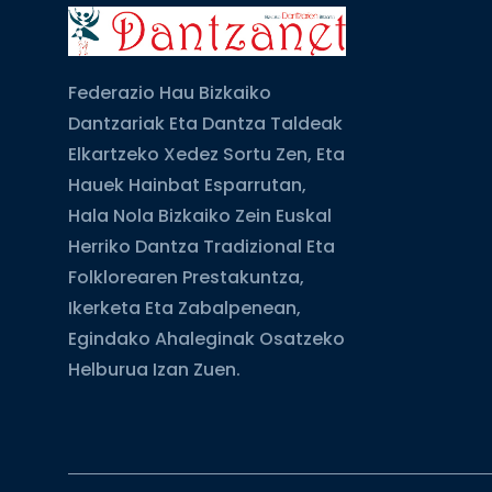
Federazio Hau Bizkaiko
Dantzariak Eta Dantza Taldeak
Elkartzeko Xedez Sortu Zen, Eta
Hauek Hainbat Esparrutan,
Hala Nola Bizkaiko Zein Euskal
Herriko Dantza Tradizional Eta
Folklorearen Prestakuntza,
Ikerketa Eta Zabalpenean,
Egindako Ahaleginak Osatzeko
Helburua Izan Zuen.