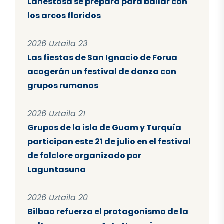
Lanestosa se prepara para bailar con
los arcos floridos
2026 Uztaila 23
Las fiestas de San Ignacio de Forua
acogerán un festival de danza con
grupos rumanos
2026 Uztaila 21
Grupos de la isla de Guam y Turquía
participan este 21 de julio en el festival
de folclore organizado por
Laguntasuna
2026 Uztaila 20
Bilbao refuerza el protagonismo de la