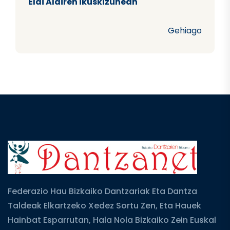
Elai Alairen ikuskizunean
Gehiago
Federazio Hau Bizkaiko Dantzariak Eta Dantza
Taldeak Elkartzeko Xedez Sortu Zen, Eta Hauek
Hainbat Esparrutan, Hala Nola Bizkaiko Zein Euskal