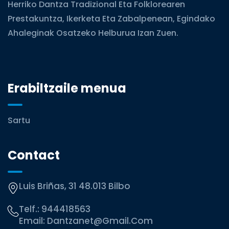
Herriko Dantza Tradizional Eta Folklorearen
Prestakuntza, Ikerketa Eta Zabalpenean, Egindako
Ahaleginak Osatzeko Helburua Izan Zuen.
Erabiltzaile menua
Sartu
Contact
Luis Briñas, 31 48.013 Bilbo
Telf.:
944418563
Email:
Dantzanet@gmail.com