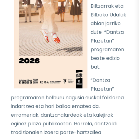
Biltzarrak eta
Bilboko Udalak
abian jarriko
dute “Dantza
Plazetan”
programaren
beste edizio
bat.
“Dantza
Plazetan”
programaren helburu nagusia euskal folklorea
indartzea eta hari balioa ematea da,
erromeriak, dantza-alardeak eta kalejirak
eginez plaza publikoetan. Horrela, dantzaldi
tradizionalen izaera parte-hartzailea