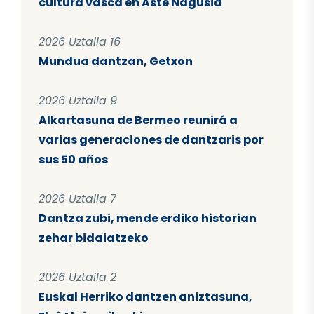
cultura vasca en Aste Nagusia
2026 Uztaila 16
Mundua dantzan, Getxon
2026 Uztaila 9
Alkartasuna de Bermeo reunirá a
varias generaciones de dantzaris por
sus 50 años
2026 Uztaila 7
Dantza zubi, mende erdiko historian
zehar bidaiatzeko
2026 Uztaila 2
Euskal Herriko dantzen aniztasuna,