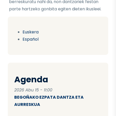
berreskuratu nahi da, non dantzariek festan
parte hartzeko gonbita egiten dieten ikusleei.
Euskera
Español
Agenda
2026 Abu 15 - 11:00
BEGOÑAKO EZPATA DANTZA ETA
AURRESKUA