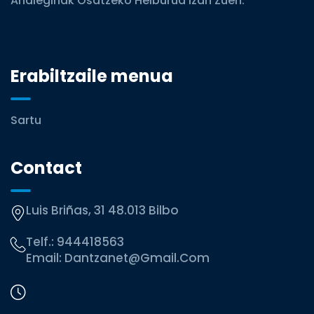
Ahaleginak Osatzeko Helburua Izan Zuen.
Erabiltzaile menua
Sartu
Contact
Luis Briñas, 31 48.013 Bilbo
Telf.:
944418563
Email:
Dantzanet@gmail.com