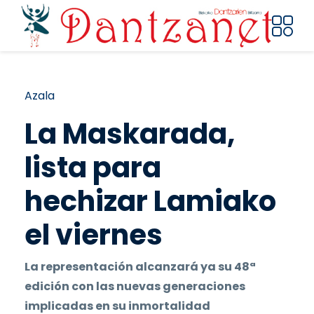
Skip to main content
Breadcrumb
Azala
La Maskarada,
lista para
hechizar Lamiako
el viernes
La representación alcanzará ya su 48ª
edición con las nuevas generaciones
implicadas en su inmortalidad