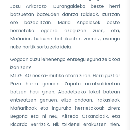
Josu Arkarazo: Durangaldeko beste herri
batzuetan bazeuden dantza taldeak. Izurtzan
ere bazebiltzan. Maria Angelesek beste
herrietako egoera ezaguzen zuen, eta,
Mañarian hutsune bat ikusten zuenez, esango
nuke hortik sortu zela ideia.
Gogoan duzu lehenengo entsegu eguna zelakoa
izan zen?
M.L.G.: 40 neska-mutiko etorri ziren. Herri guztia!
Poza hartu genuen. Zapatu arratsaldeetan
batzen hasi ginen. Abadetxeko lokal batean
entseatzen genuen, eliza ondoan. Irakasleak
Mañarikoak eta inguruko herrietakoak ziren:
Begoña eta ni neu, Alfredo Otxandiotik, eta
Ricardo Berriztik. Nik txikienei erakusten nien,