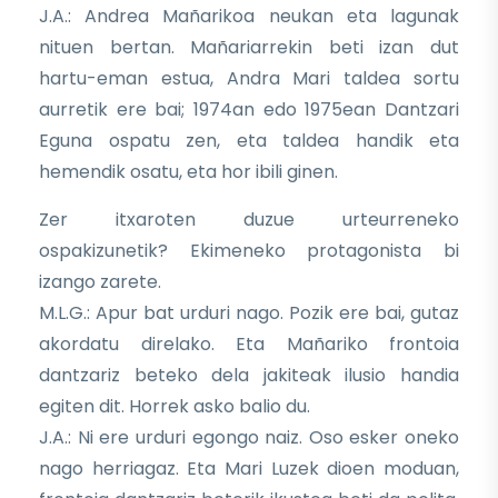
J.A.: Andrea Mañarikoa neukan eta lagunak
nituen bertan. Mañariarrekin beti izan dut
hartu-eman estua, Andra Mari taldea sortu
aurretik ere bai; 1974an edo 1975ean Dantzari
Eguna ospatu zen, eta taldea handik eta
hemendik osatu, eta hor ibili ginen.
Zer itxaroten duzue urteurreneko
ospakizunetik? Ekimeneko protagonista bi
izango zarete.
M.L.G.: Apur bat urduri nago. Pozik ere bai, gutaz
akordatu direlako. Eta Mañariko frontoia
dantzariz beteko dela jakiteak ilusio handia
egiten dit. Horrek asko balio du.
J.A.: Ni ere urduri egongo naiz. Oso esker oneko
nago herriagaz. Eta Mari Luzek dioen moduan,