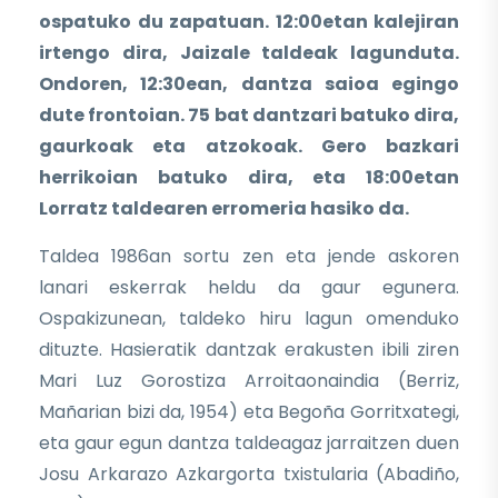
ospatuko du zapatuan. 12:00etan kalejiran
irtengo dira, Jaizale taldeak lagunduta.
Ondoren, 12:30ean, dantza saioa egingo
dute frontoian. 75 bat dantzari batuko dira,
gaurkoak eta atzokoak. Gero bazkari
herrikoian batuko dira, eta 18:00etan
Lorratz taldearen erromeria hasiko da.
Taldea 1986an sortu zen eta jende askoren
lanari eskerrak heldu da gaur egunera.
Ospakizunean, taldeko hiru lagun omenduko
dituzte. Hasieratik dantzak erakusten ibili ziren
Mari Luz Gorostiza Arroitaonaindia (Berriz,
Mañarian bizi da, 1954) eta Begoña Gorritxategi,
eta gaur egun dantza taldeagaz jarraitzen duen
Josu Arkarazo Azkargorta txistularia (Abadiño,