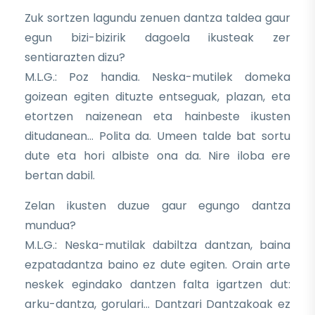
Zuk sortzen lagundu zenuen dantza taldea gaur
egun bizi-bizirik dagoela ikusteak zer
sentiarazten dizu?
M.L.G.: Poz handia. Neska-mutilek domeka
goizean egiten dituzte entseguak, plazan, eta
etortzen naizenean eta hainbeste ikusten
ditudanean… Polita da. Umeen talde bat sortu
dute eta hori albiste ona da. Nire iloba ere
bertan dabil.
Zelan ikusten duzue gaur egungo dantza
mundua?
M.L.G.: Neska-mutilak dabiltza dantzan, baina
ezpatadantza baino ez dute egiten. Orain arte
neskek egindako dantzen falta igartzen dut:
arku-dantza, gorulari… Dantzari Dantzakoak ez