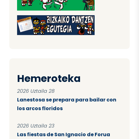
Hemeroteka
2026 Uztaila 28
Lanestosa se prepara para bailar con
los arcos floridos
2026 Uztaila 23
Las fiestas de San Ignacio de Forua