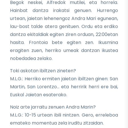
Begok neskei, Alfredok mutilei, eta horrela.
Hainbat dantza irakatsi genuen. Hurrengo
urtean, jaietan lehenengoz Andra Mari egunean,
lau-bost talde atera genituen. Ordu eta erdiko
dantza ekitaldiak egiten ziren orduan, 22:00etan
hasita. Frontoia bete egiten zen. Ikusmina
eragiten zuen, herriko umeak dantzan ikustea
nobedadea zelako.
Toki askotan ibiltzen zineten?
M.L.G.: Herriko ermiten jaietan ibiltzen ginen: San
Martin, San Lorentzo… eta herririk herri ere bai,
Euskal Jaietan esaterako.
Noiz arte jarraitu zenuen Andra Marin?
M.L.G.: 10-15 urtean ibili nintzen. Gero, erreleboa
emateko momentua zela iruditu zitzaidan.