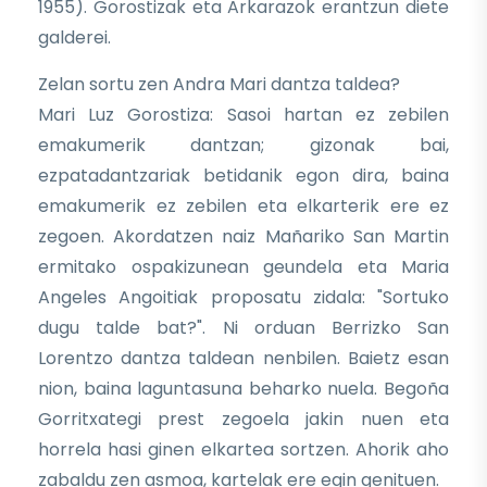
1955). Gorostizak eta Arkarazok erantzun diete
galderei.
Zelan sortu zen Andra Mari dantza taldea?
Mari Luz Gorostiza: Sasoi hartan ez zebilen
emakumerik dantzan; gizonak bai,
ezpatadantzariak betidanik egon dira, baina
emakumerik ez zebilen eta elkarterik ere ez
zegoen. Akordatzen naiz Mañariko San Martin
ermitako ospakizunean geundela eta Maria
Angeles Angoitiak proposatu zidala: "Sortuko
dugu talde bat?". Ni orduan Berrizko San
Lorentzo dantza taldean nenbilen. Baietz esan
nion, baina laguntasuna beharko nuela. Begoña
Gorritxategi prest zegoela jakin nuen eta
horrela hasi ginen elkartea sortzen. Ahorik aho
zabaldu zen asmoa, kartelak ere egin genituen.