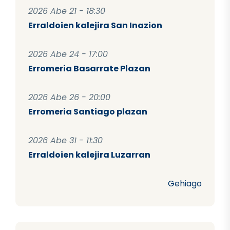
2026 Abe 21 - 18:30
Erraldoien kalejira San Inazion
2026 Abe 24 - 17:00
Erromeria Basarrate Plazan
2026 Abe 26 - 20:00
Erromeria Santiago plazan
2026 Abe 31 - 11:30
Erraldoien kalejira Luzarran
Gehiago