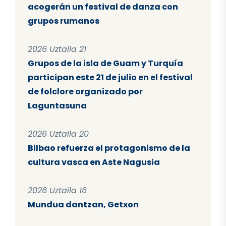
acogerán un festival de danza con
grupos rumanos
2026 Uztaila 21
Grupos de la isla de Guam y Turquía
participan este 21 de julio en el festival
de folclore organizado por
Laguntasuna
2026 Uztaila 20
Bilbao refuerza el protagonismo de la
cultura vasca en Aste Nagusia
2026 Uztaila 16
Mundua dantzan, Getxon