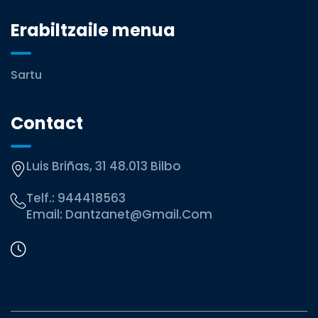
Erabiltzaile menua
Sartu
Contact
Luis Briñas, 31 48.013 Bilbo
Telf.:
944418563
Email:
Dantzanet@gmail.com