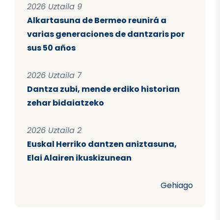
2026 Uztaila 9
Alkartasuna de Bermeo reunirá a
varias generaciones de dantzaris por
sus 50 años
2026 Uztaila 7
Dantza zubi, mende erdiko historian
zehar bidaiatzeko
2026 Uztaila 2
Euskal Herriko dantzen aniztasuna,
Elai Alairen ikuskizunean
Gehiago