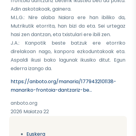
frontoia dantzariz beterik ikustea beti da polita.
Adin askotakoak, gainera.
M.L.G.: Nire alaba Naiara ere han ibiliko da,
Mutrikutik etorrita, han bizi da eta. Sei urtegaz
hasi zen dantzan, eta txistulari ere ibili zen.
J.A.: Kanpotik beste batzuk ere etorriko
direlakoan nago, kanpora ezkoduntakoak eta.
Aspaldi ikusi bako lagunak ikusiko ditut. Egun
ederra izango da.
https://anboto.org/manaria/1779432101138-
manariko-frontoia-dantzariz-be…
anboto.org
2026 Maiatza 22
Euskera