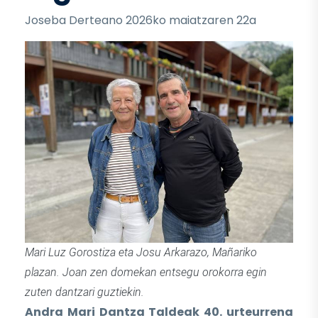
Joseba Derteano 2026ko maiatzaren 22a
Mari Luz Gorostiza eta Josu Arkarazo, Mañariko
plazan. Joan zen domekan entsegu orokorra egin
zuten dantzari guztiekin.
Andra Mari Dantza Taldeak 40. urteurrena