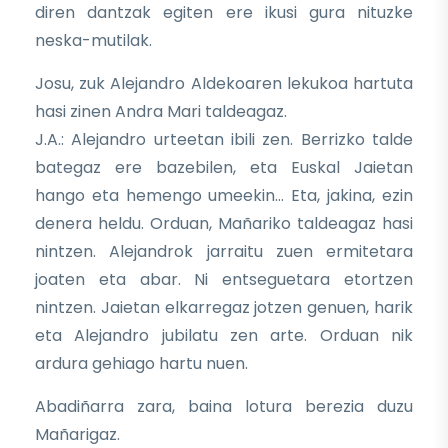
diren dantzak egiten ere ikusi gura nituzke
neska-mutilak.
Josu, zuk Alejandro Aldekoaren lekukoa hartuta
hasi zinen Andra Mari taldeagaz.
J.A.: Alejandro urteetan ibili zen. Berrizko talde
bategaz ere bazebilen, eta Euskal Jaietan
hango eta hemengo umeekin… Eta, jakina, ezin
denera heldu. Orduan, Mañariko taldeagaz hasi
nintzen. Alejandrok jarraitu zuen ermitetara
joaten eta abar. Ni entseguetara etortzen
nintzen. Jaietan elkarregaz jotzen genuen, harik
eta Alejandro jubilatu zen arte. Orduan nik
ardura gehiago hartu nuen.
Abadiñarra zara, baina lotura berezia duzu
Mañarigaz.