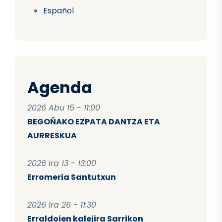
Español
Agenda
2026 Abu 15 - 11:00
BEGOÑAKO EZPATA DANTZA ETA
AURRESKUA
2026 Ira 13 - 13:00
Erromeria Santutxun
2026 Ira 26 - 11:30
Erraldoien kalejira Sarrikon