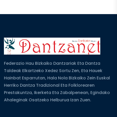
Federazio Hau Bizkaiko Dantzariak Eta Dantza
Taldeak Elkartzeko Xedez Sortu Zen, Eta Hauek
Hainbat Esparrutan, Hala Nola Bizkaiko Zein Euskal
Herriko Dantza Tradizional Eta Folklorearen
Prestakuntza, Ikerketa Eta Zabalpenean, Egindako
Ahaleginak Osatzeko Helburua Izan Zuen.