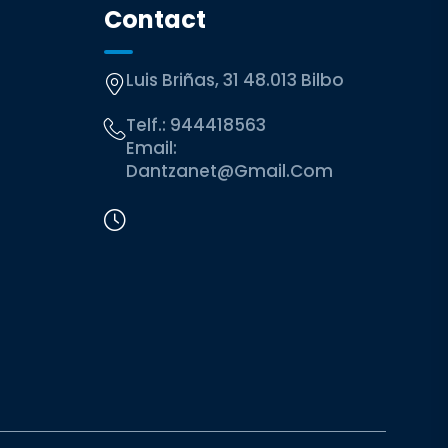
Contact
Luis Briñas, 31 48.013 Bilbo
Telf.:
944418563
Email:
Dantzanet@gmail.com