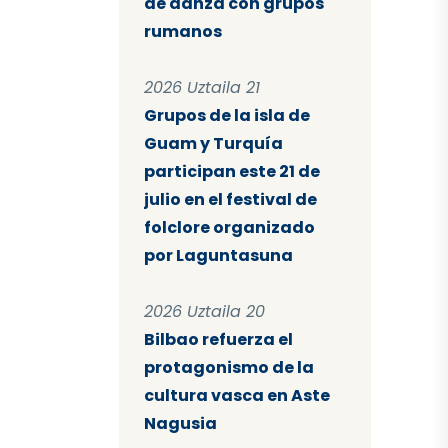
de danza con grupos
rumanos
2026 Uztaila 21
Grupos de la isla de
Guam y Turquía
participan este 21 de
julio en el festival de
folclore organizado
por Laguntasuna
2026 Uztaila 20
Bilbao refuerza el
protagonismo de la
cultura vasca en Aste
Nagusia