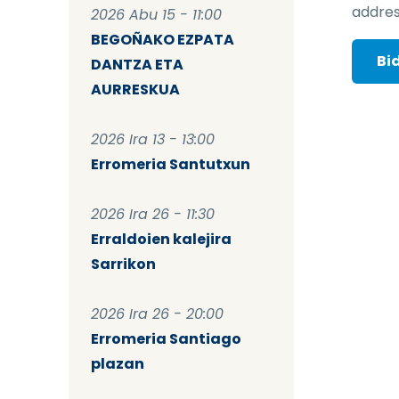
addres
2026 Abu 15 - 11:00
BEGOÑAKO EZPATA
DANTZA ETA
AURRESKUA
2026 Ira 13 - 13:00
Erromeria Santutxun
2026 Ira 26 - 11:30
Erraldoien kalejira
Sarrikon
2026 Ira 26 - 20:00
Erromeria Santiago
plazan