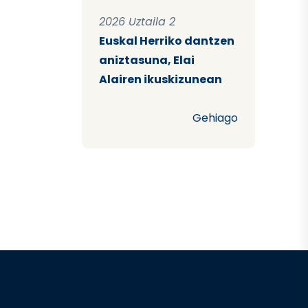
2026 Uztaila 2
Euskal Herriko dantzen
aniztasuna, Elai
Alairen ikuskizunean
Gehiago