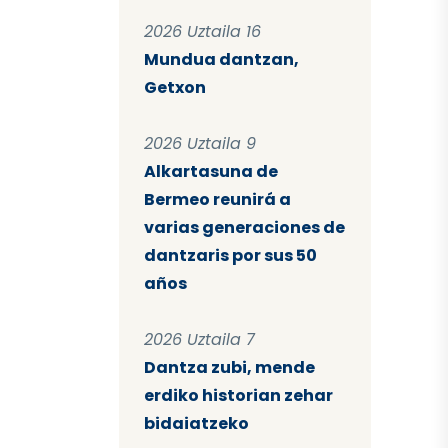
2026 Uztaila 16
Mundua dantzan,
Getxon
2026 Uztaila 9
Alkartasuna de
Bermeo reunirá a
varias generaciones de
dantzaris por sus 50
años
2026 Uztaila 7
Dantza zubi, mende
erdiko historian zehar
bidaiatzeko