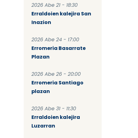
2026 Abe 21 - 18:30
Erraldoien kalejira San
Inazion
2026 Abe 24 - 17:00
Erromeria Basarrate
Plazan
2026 Abe 26 - 20:00
Erromeria Santiago
plazan
2026 Abe 31 - 11:30
Erraldoien kalejira
Luzarran