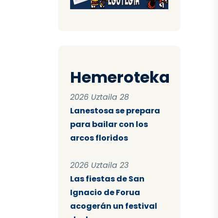
Hemeroteka
2026 Uztaila 28
Lanestosa se prepara
para bailar con los
arcos floridos
2026 Uztaila 23
Las fiestas de San
Ignacio de Forua
acogerán un festival