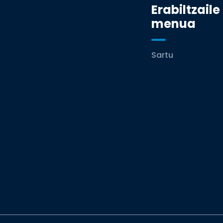
Erabiltzaile
menua
Sartu