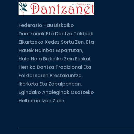
Federazio Hau Bizkaiko
Dantzariak Eta Dantza Taldeak
Elkartzeko Xedez Sortu Zen, Eta
Hauek Hainbat Esparrutan,
Hala Nola Bizkaiko Zein Euskal
Herriko Dantza Tradizional Eta
Folklorearen Prestakuntza,
Ikerketa Eta Zabalpenean,
Egindako Ahaleginak Osatzeko
Helburua Izan Zuen.