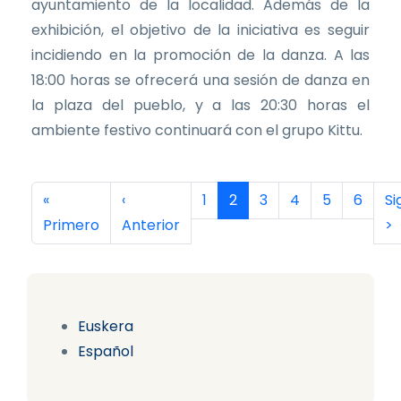
ayuntamiento de la localidad. Además de la
exhibición, el objetivo de la iniciativa es seguir
incidiendo en la promoción de la danza. A las
18:00 horas se ofrecerá una sesión de danza en
la plaza del pueblo, y a las 20:30 horas el
ambiente festivo continuará con el grupo Kittu.
Paginación
Primera página
Página anterior
Página
Página actual
Página
Página
Página
Página
Si
«
‹
1
2
3
4
5
6
Si
Primero
Anterior
>
Euskera
Español