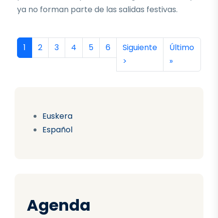
ya no forman parte de las salidas festivas.
Paginación
Página actual
Página
Página
Página
Página
Página
Siguiente página
Última págin
1
2
3
4
5
6
Siguiente
Último
>
»
Euskera
Español
Agenda