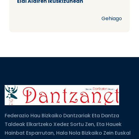
Elai Alairen ikuskizunean
Gehiago
Federazio Hau Bizkaiko Dantzariak Eta Dantza
Taldeak Elkartzeko Xedez Sortu Zen, Eta Hauek
Hainbat Esparrutan, Hala Nola Bizkaiko Zein Euskal