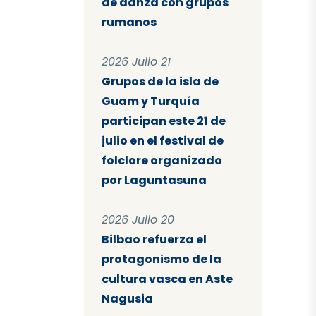
de danza con grupos
rumanos
2026 Julio 21
Grupos de la isla de
Guam y Turquía
participan este 21 de
julio en el festival de
folclore organizado
por Laguntasuna
2026 Julio 20
Bilbao refuerza el
protagonismo de la
cultura vasca en Aste
Nagusia