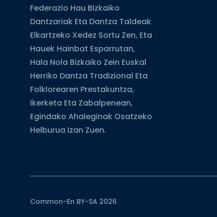
Federazio Hau Bizkaiko
Dantzariak Eta Dantza Taldeak
Elkartzeko Xedez Sortu Zen, Eta
Hauek Hainbat Esparrutan,
Hala Nola Bizkaiko Zein Euskal
Herriko Dantza Tradizional Eta
Folklorearen Prestakuntza,
Ikerketa Eta Zabalpenean,
Egindako Ahaleginak Osatzeko
Helburua Izan Zuen.
Common-En BY-SA 2026