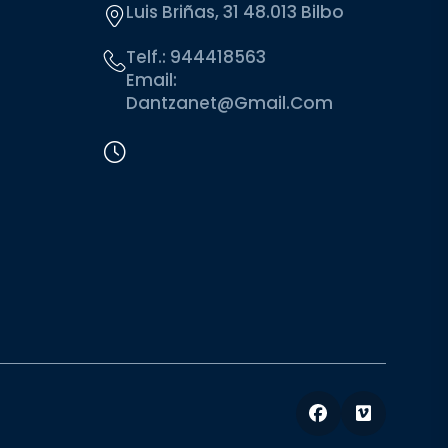
Luis Briñas, 31 48.013 Bilbo
Telf.:
944418563
Email:
Dantzanet@gmail.com
Facebook
Vimeo