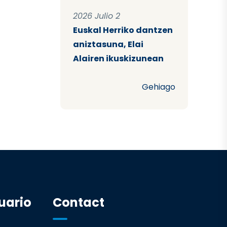
2026 Julio 2
Euskal Herriko dantzen
aniztasuna, Elai
Alairen ikuskizunean
Gehiago
uario
Contact