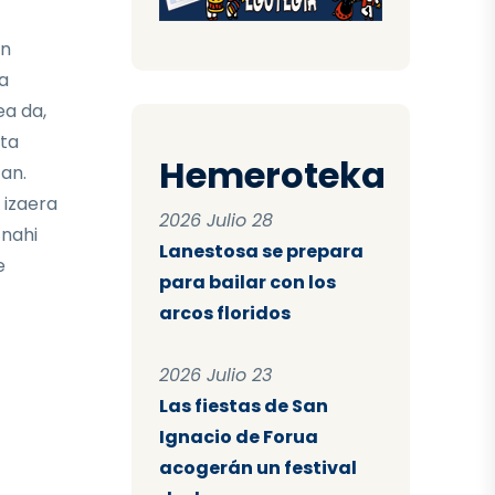
en
a
ea da,
ta
Hemeroteka
tan.
 izaera
2026 Julio 28
 nahi
Lanestosa se prepara
e
para bailar con los
arcos floridos
2026 Julio 23
Las fiestas de San
Ignacio de Forua
acogerán un festival