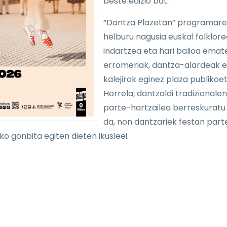
beste edizio bat.
“Dantza Plazetan” programar
helburu nagusia euskal folklore
indartzea eta hari balioa emat
erromeriak, dantza-alardeak e
kalejirak eginez plaza publikoe
Horrela, dantzaldi tradizionalen
parte-hartzailea berreskuratu
da, non dantzariek festan part
ko gonbita egiten dieten ikusleei.