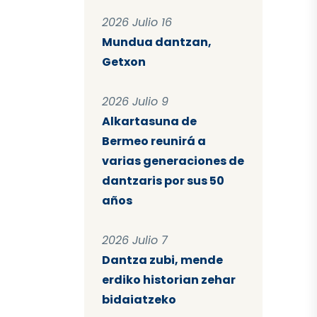
2026 Julio 16
Mundua dantzan,
Getxon
2026 Julio 9
Alkartasuna de
Bermeo reunirá a
varias generaciones de
dantzaris por sus 50
años
2026 Julio 7
Dantza zubi, mende
erdiko historian zehar
bidaiatzeko