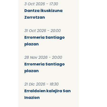
3 Oct 2026 - 17:30
Dantza ikuskizuna
Zorrotzan
31 Oct 2026 - 20:00
Erromeria Santiago
plazan
28 Nov 2026 - 20:00
Erromeria Santiago
plazan
21 Dic 2026 - 18:30
Erraldoien kalejira San
Inazion