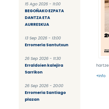
15 Ago 2026 - 11:00
BEGOÑAKO EZPATA
DANTZA ETA
AURRESKUA
13 Sep 2026 - 13:00
Erromeria Santutxun
26 Sep 2026 - 11:30
Erraldoien kalejira
hartze
Sarrikon
+info
26 Sep 2026 - 20:00
Erromeria Santiago
plazan