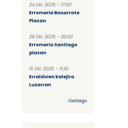
24 Dic 2026 - 17:00
Erromeria Basarrate
Plazan
26 Dic 2026 - 20:00
Erromeria Santiago
plazan
31 Dic 2026 - 11:30
Erraldoien kalejira
Luzarran
Gehiago