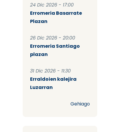
24 Dic 2026 - 17:00
Erromeria Basarrate
Plazan
26 Dic 2026 - 20:00
Erromeria Santiago
plazan
31 Dic 2026 - 11:30
Erraldoien kalejira
Luzarran
Gehiago