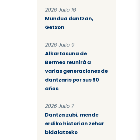
2026 Julio 16
Mundua dantzan,
Getxon
2026 Julio 9
Alkartasuna de
Bermeo reunirá a
varias generaciones de
dantzaris por sus 50
años
2026 Julio 7
Dantza zubi, mende
erdiko historian zehar
bidaiatzeko