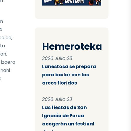
en
en
a
ea da,
Hemeroteka
ta
tan.
2026 Julio 28
 izaera
Lanestosa se prepara
 nahi
para bailar con los
e
arcos floridos
2026 Julio 23
Las fiestas de San
Ignacio de Forua
acogerán un festival