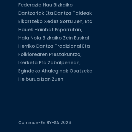
Federazio Hau Bizkaiko
Dantzariak Eta Dantza Taldeak
Elkartzeko Xedez Sortu Zen, Eta
Hauek Hainbat Esparrutan,
Hala Nola Bizkaiko Zein Euskal
Herriko Dantza Tradizional Eta
Folklorearen Prestakuntza,
Ikerketa Eta Zabalpenean,
Egindako Ahaleginak Osatzeko
Helburua Izan Zuen.
Common-En BY-SA 2026