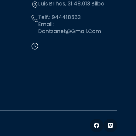
Luis Briñas, 31 48.013 Bilbo
Telf.:
944418563
Email:
Dantzanet@gmail.com
Facebook
Vimeo