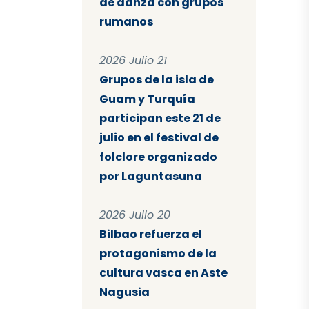
de danza con grupos
rumanos
2026 Julio 21
Grupos de la isla de
Guam y Turquía
participan este 21 de
julio en el festival de
folclore organizado
por Laguntasuna
2026 Julio 20
Bilbao refuerza el
protagonismo de la
cultura vasca en Aste
Nagusia