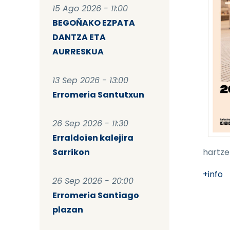
15 Ago 2026 - 11:00
BEGOÑAKO EZPATA
DANTZA ETA
AURRESKUA
13 Sep 2026 - 13:00
Erromeria Santutxun
26 Sep 2026 - 11:30
Erraldoien kalejira
Sarrikon
hartze
+info
26 Sep 2026 - 20:00
Erromeria Santiago
plazan