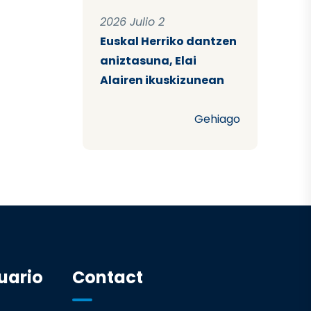
2026 Julio 2
Euskal Herriko dantzen
aniztasuna, Elai
Alairen ikuskizunean
Gehiago
uario
Contact