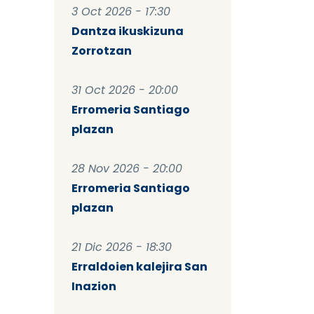
3 Oct 2026 - 17:30
Dantza ikuskizuna
Zorrotzan
31 Oct 2026 - 20:00
Erromeria Santiago
plazan
28 Nov 2026 - 20:00
Erromeria Santiago
plazan
21 Dic 2026 - 18:30
Erraldoien kalejira San
Inazion