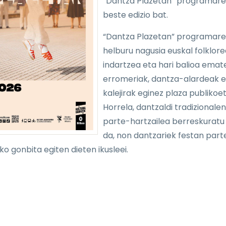
“Dantza Plazetan” programar
beste edizio bat.
“Dantza Plazetan” programar
helburu nagusia euskal folklore
indartzea eta hari balioa emat
erromeriak, dantza-alardeak e
kalejirak eginez plaza publikoe
Horrela, dantzaldi tradizionalen
parte-hartzailea berreskuratu
da, non dantzariek festan part
ko gonbita egiten dieten ikusleei.