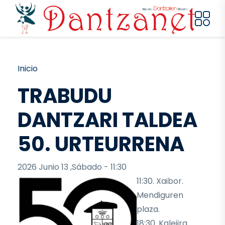
Pasar al contenido principal
Ruta de navegación
Inicio
TRABUDU
DANTZARI TALDEA
50. URTEURRENA
2026 Junio 13 ,Sábado - 11:30
11:30. Xaibor.
Mendiguren
plaza.
18:30. Kalejira.