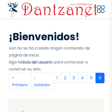
Pasar al contenido principal
¡Bienvenidos!
Aún no se ha creado ningún contenido de
página de inicio.
Siga la
Guía del usuario
para comenzar a
construir su sitio.
Paginación
Primera página
Página anterior
Página
Página
Página
Página
Página
Página
«
‹
1
2
3
4
5
6
Primero
Anterior