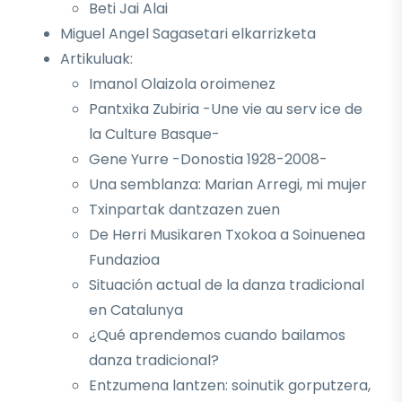
Beti Jai Alai
Miguel Angel Sagasetari elkarrizketa
Artikuluak:
Imanol Olaizola oroimenez
Pantxika Zubiria -Une vie au serv ice de
la Culture Basque-
Gene Yurre -Donostia 1928-2008-
Una semblanza: Marian Arregi, mi mujer
Txinpartak dantzazen zuen
De Herri Musikaren Txokoa a Soinuenea
Fundazioa
Situación actual de la danza tradicional
en Catalunya
¿Qué aprendemos cuando bailamos
danza tradicional?
Entzumena lantzen: soinutik gorputzera,