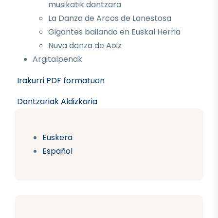
musikatik dantzara
La Danza de Arcos de Lanestosa
Gigantes bailando en Euskal Herria
Nuva danza de Aoiz
Argitalpenak
Irakurri PDF formatuan
Dantzariak Aldizkaria
Euskera
Español