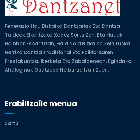
Federazio Hau Bizkaiko Dantzariak Eta Dantza
Taldeak Elkartzeko Xedez Sortu Zen, Eta Hauek
Hainbat Esparrutan, Hala Nola Bizkaiko Zein Euskal
Herriko Dantza Tradizional Eta Folklorearen
Prestakuntza, Ikerketa Eta Zabalpenean, Egindako
Ahaleginak Osatzeko Helburua Izan Zuen.
Erabiltzaile menua
Sartu