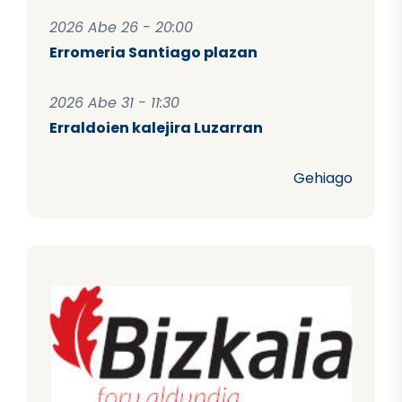
2026 Abe 26 - 20:00
Erromeria Santiago plazan
2026 Abe 31 - 11:30
Erraldoien kalejira Luzarran
Gehiago