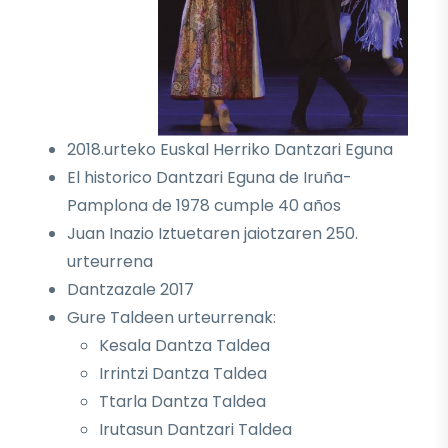
2018.urteko Euskal Herriko Dantzari Eguna
El historico Dantzari Eguna de Iruña-
Pamplona de 1978 cumple 40 años
Juan Inazio Iztuetaren jaiotzaren 250.
urteurrena
Dantzazale 2017
Gure Taldeen urteurrenak:
Kesala Dantza Taldea
Irrintzi Dantza Taldea
Ttarla Dantza Taldea
Irutasun Dantzari Taldea