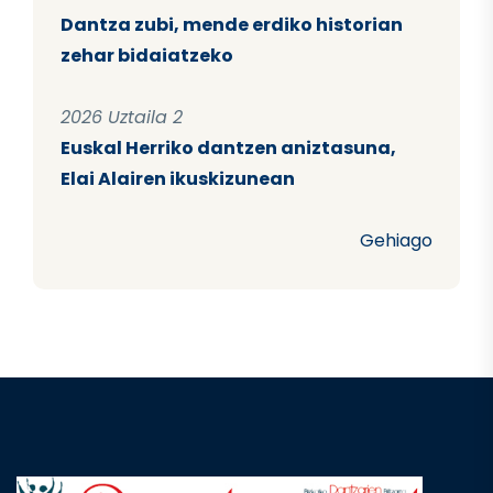
Dantza zubi, mende erdiko historian
zehar bidaiatzeko
2026 Uztaila 2
Euskal Herriko dantzen aniztasuna,
Elai Alairen ikuskizunean
Gehiago