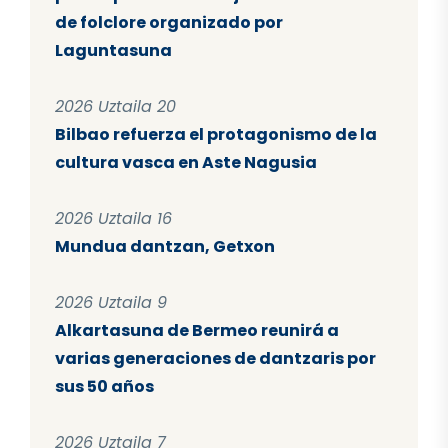
de folclore organizado por
Laguntasuna
2026 Uztaila 20
Bilbao refuerza el protagonismo de la
cultura vasca en Aste Nagusia
2026 Uztaila 16
Mundua dantzan, Getxon
2026 Uztaila 9
Alkartasuna de Bermeo reunirá a
varias generaciones de dantzaris por
sus 50 años
2026 Uztaila 7