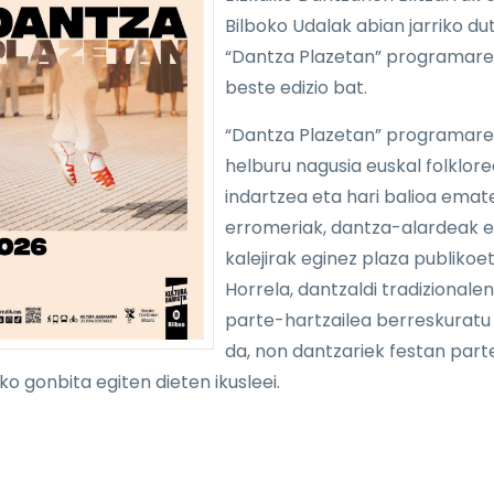
Bilboko Udalak abian jarriko du
“Dantza Plazetan” programar
beste edizio bat.
“Dantza Plazetan” programar
helburu nagusia euskal folklore
indartzea eta hari balioa emat
erromeriak, dantza-alardeak e
kalejirak eginez plaza publikoe
Horrela, dantzaldi tradizionalen
parte-hartzailea berreskuratu
da, non dantzariek festan part
ko gonbita egiten dieten ikusleei.