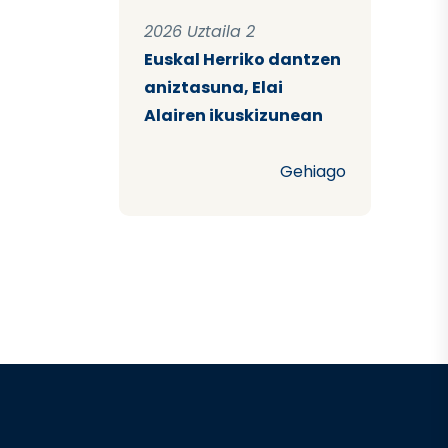
2026 Uztaila 2
Euskal Herriko dantzen
aniztasuna, Elai
Alairen ikuskizunean
Gehiago