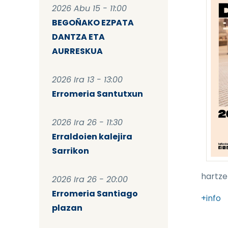
2026 Abu 15 - 11:00
BEGOÑAKO EZPATA
DANTZA ETA
AURRESKUA
2026 Ira 13 - 13:00
Erromeria Santutxun
2026 Ira 26 - 11:30
Erraldoien kalejira
Sarrikon
hartze
2026 Ira 26 - 20:00
Erromeria Santiago
+info
plazan