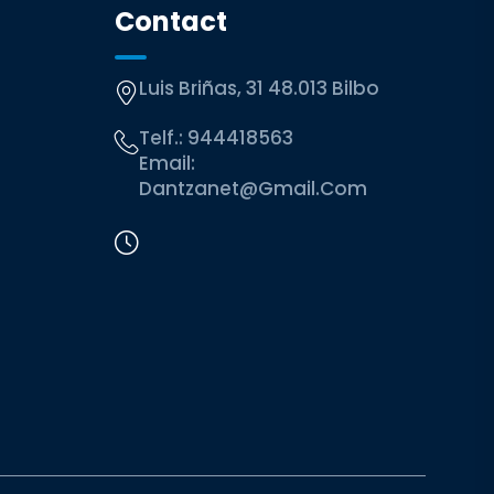
Contact
Luis Briñas, 31 48.013 Bilbo
Telf.:
944418563
Email:
Dantzanet@gmail.com