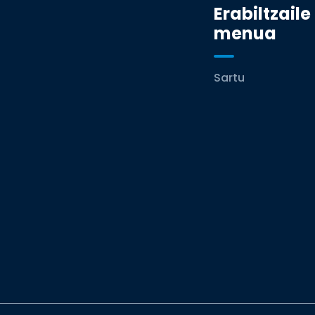
Erabiltzaile
menua
Sartu