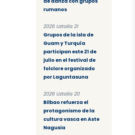
de danza con grupos
rumanos
2026 Uztaila 21
Grupos de la isla de
Guam y Turquía
participan este 21 de
julio en el festival de
folclore organizado
por Laguntasuna
2026 Uztaila 20
Bilbao refuerza el
protagonismo de la
cultura vasca en Aste
Nagusia