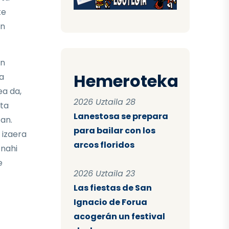
te
en
en
Hemeroteka
a
ea da,
2026 Uztaila 28
ta
Lanestosa se prepara
tan.
para bailar con los
 izaera
arcos floridos
 nahi
e
2026 Uztaila 23
Las fiestas de San
Ignacio de Forua
acogerán un festival