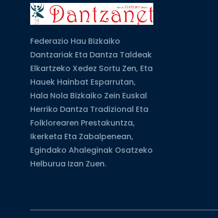
Federazio Hau Bizkaiko
Dantzariak Eta Dantza Taldeak
Elkartzeko Xedez Sortu Zen, Eta
Hauek Hainbat Esparrutan,
Hala Nola Bizkaiko Zein Euskal
Herriko Dantza Tradizional Eta
Folklorearen Prestakuntza,
Ikerketa Eta Zabalpenean,
Egindako Ahaleginak Osatzeko
Helburua Izan Zuen.