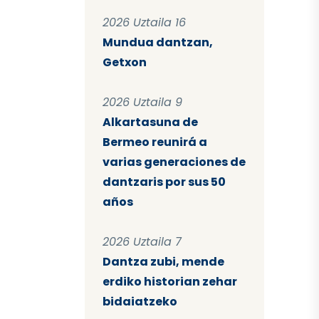
2026 Uztaila 16
Mundua dantzan,
Getxon
2026 Uztaila 9
Alkartasuna de
Bermeo reunirá a
varias generaciones de
dantzaris por sus 50
años
2026 Uztaila 7
Dantza zubi, mende
erdiko historian zehar
bidaiatzeko