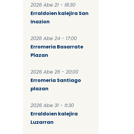
2026 Abe 21 - 18:30
Erraldoien kalejira San
Inazion
2026 Abe 24 - 17:00
Erromeria Basarrate
Plazan
2026 Abe 26 - 20:00
Erromeria Santiago
plazan
2026 Abe 31 - 11:30
Erraldoien kalejira
Luzarran