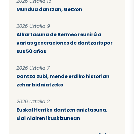
2026 Uztaila 16
Mundua dantzan, Getxon
2026 Uztaila 9
Alkartasuna de Bermeo reunirá a
varias generaciones de dantzaris por
sus 50 años
2026 Uztaila 7
Dantza zubi, mende erdiko historian
zehar bidaiatzeko
2026 Uztaila 2
Euskal Herriko dantzen aniztasuna,
Elai Alairen ikuskizunean