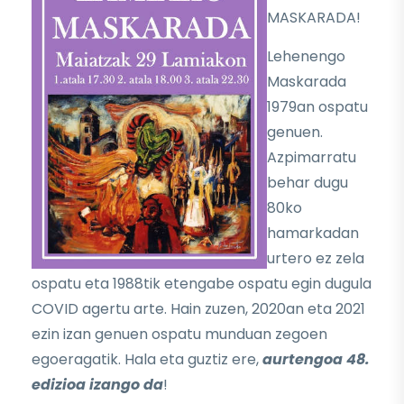
MASKARADA!
Lehenengo
Maskarada
1979an ospatu
genuen.
Azpimarratu
behar dugu
80ko
hamarkadan
urtero ez zela
ospatu eta 1988tik etengabe ospatu egin dugula
COVID agertu arte. Hain zuzen, 2020an eta 2021
ezin izan genuen ospatu munduan zegoen
egoeragatik. Hala eta guztiz ere,
aurtengoa 48.
edizioa izango da
!