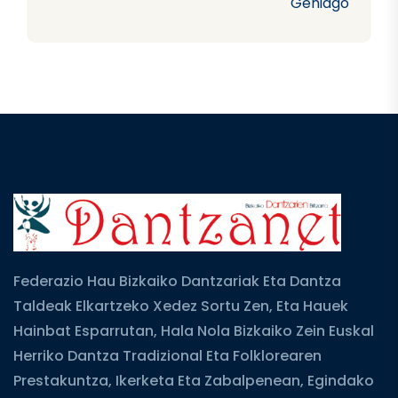
Gehiago
Federazio Hau Bizkaiko Dantzariak Eta Dantza
Taldeak Elkartzeko Xedez Sortu Zen, Eta Hauek
Hainbat Esparrutan, Hala Nola Bizkaiko Zein Euskal
Herriko Dantza Tradizional Eta Folklorearen
Prestakuntza, Ikerketa Eta Zabalpenean, Egindako