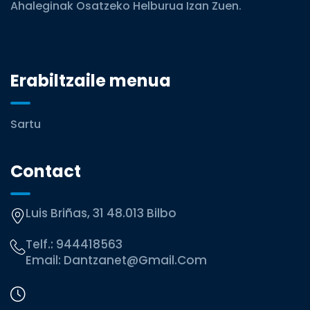
Ahaleginak Osatzeko Helburua Izan Zuen.
Erabiltzaile menua
Sartu
Contact
Luis Briñas, 31 48.013 Bilbo
Telf.:
944418563
Email:
Dantzanet@gmail.com