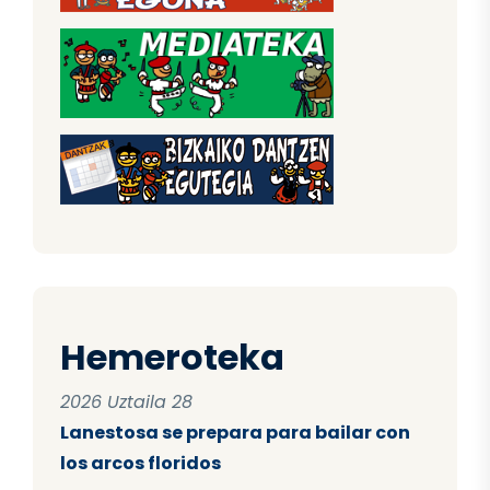
Hemeroteka
2026 Uztaila 28
Lanestosa se prepara para bailar con
los arcos floridos