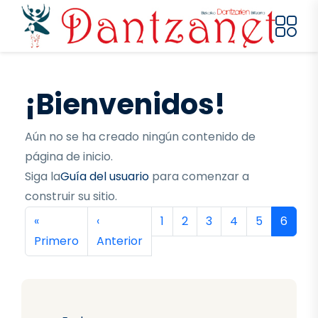
Pasar al contenido principal
¡Bienvenidos!
Aún no se ha creado ningún contenido de
página de inicio.
Siga la
Guía del usuario
para comenzar a
construir su sitio.
Paginación
Primera página
Página anterior
Página
Página
Página
Página
Página
Página
«
‹
1
2
3
4
5
6
Primero
Anterior