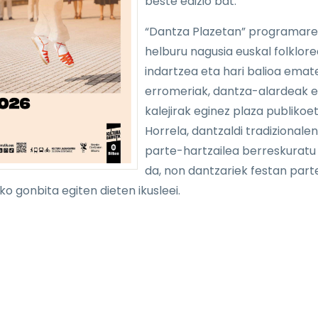
beste edizio bat.
“Dantza Plazetan” programar
helburu nagusia euskal folklore
indartzea eta hari balioa emat
erromeriak, dantza-alardeak e
kalejirak eginez plaza publikoe
Horrela, dantzaldi tradizionalen
parte-hartzailea berreskuratu
da, non dantzariek festan part
ko gonbita egiten dieten ikusleei.