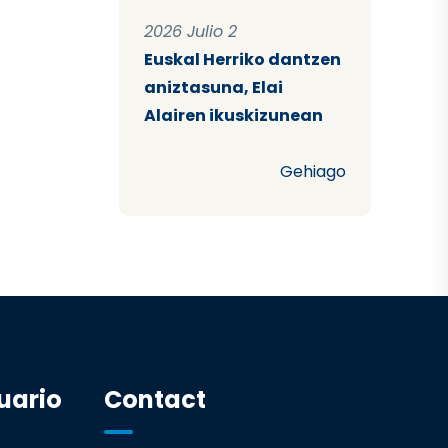
2026 Julio 2
Euskal Herriko dantzen
aniztasuna, Elai
Alairen ikuskizunean
Gehiago
uario
Contact