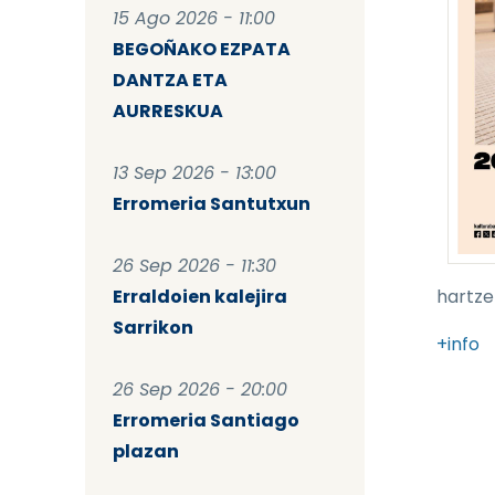
15 Ago 2026 - 11:00
BEGOÑAKO EZPATA
DANTZA ETA
AURRESKUA
13 Sep 2026 - 13:00
Erromeria Santutxun
26 Sep 2026 - 11:30
Erraldoien kalejira
hartze
Sarrikon
+info
26 Sep 2026 - 20:00
Erromeria Santiago
plazan