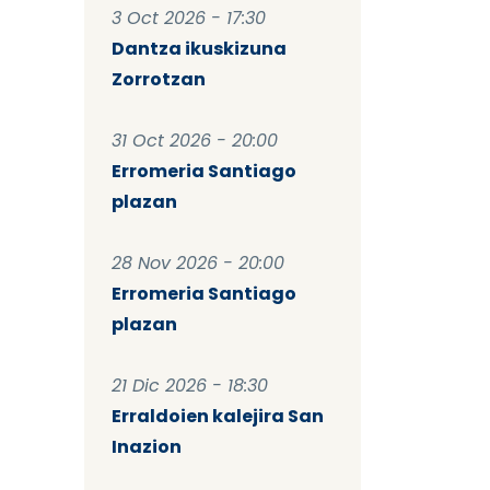
3 Oct 2026 - 17:30
Dantza ikuskizuna
Zorrotzan
31 Oct 2026 - 20:00
Erromeria Santiago
plazan
28 Nov 2026 - 20:00
Erromeria Santiago
plazan
21 Dic 2026 - 18:30
Erraldoien kalejira San
Inazion