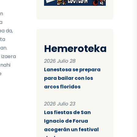
en
a
ea da,
ta
Hemeroteka
tan.
 izaera
2026 Julio 28
 nahi
Lanestosa se prepara
e
para bailar con los
arcos floridos
2026 Julio 23
Las fiestas de San
Ignacio de Forua
acogerán un festival