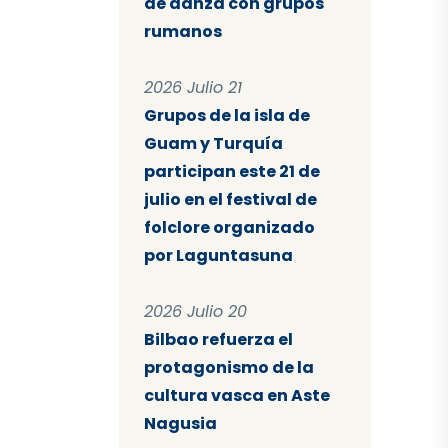
de danza con grupos
rumanos
2026 Julio 21
Grupos de la isla de
Guam y Turquía
participan este 21 de
julio en el festival de
folclore organizado
por Laguntasuna
2026 Julio 20
Bilbao refuerza el
protagonismo de la
cultura vasca en Aste
Nagusia