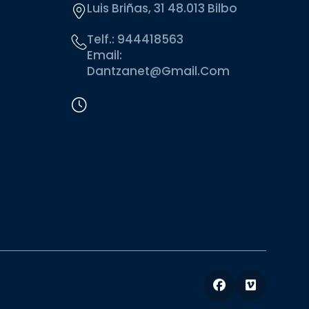
Luis Briñas, 31 48.013 Bilbo
Telf.:
944418563
Email:
Dantzanet@gmail.com
Facebook
Vimeo