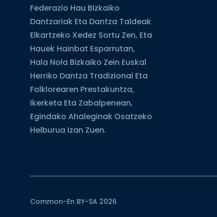
Federazio Hau Bizkaiko
Dantzariak Eta Dantza Taldeak
Elkartzeko Xedez Sortu Zen, Eta
Hauek Hainbat Esparrutan,
Hala Nola Bizkaiko Zein Euskal
Herriko Dantza Tradizional Eta
Folklorearen Prestakuntza,
Ikerketa Eta Zabalpenean,
Egindako Ahaleginak Osatzeko
Helburua Izan Zuen.
Common-En BY-SA 2026