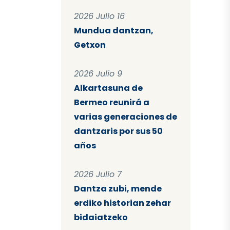
2026 Julio 16
Mundua dantzan,
Getxon
2026 Julio 9
Alkartasuna de
Bermeo reunirá a
varias generaciones de
dantzaris por sus 50
años
2026 Julio 7
Dantza zubi, mende
erdiko historian zehar
bidaiatzeko