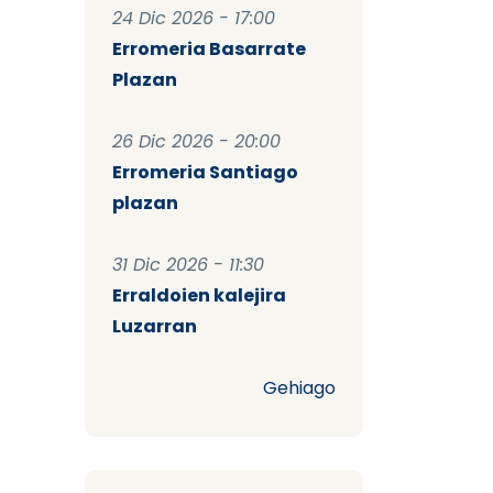
24 Dic 2026 - 17:00
Erromeria Basarrate
Plazan
26 Dic 2026 - 20:00
Erromeria Santiago
plazan
31 Dic 2026 - 11:30
Erraldoien kalejira
Luzarran
Gehiago