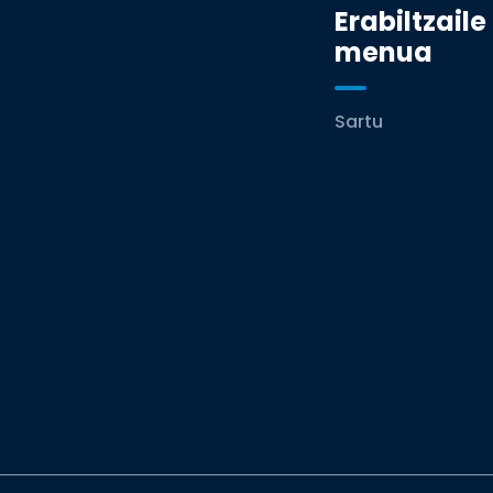
Erabiltzaile
menua
Sartu