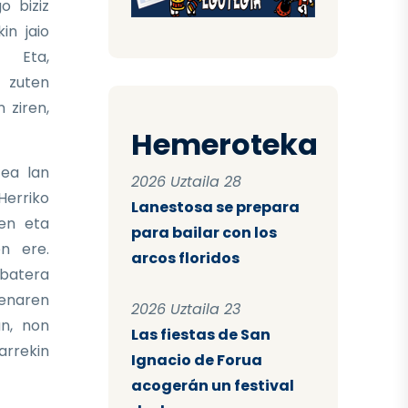
o biziz
in jaio
. Eta,
 zuten
 ziren,
Hemeroteka
tea lan
2026 Uztaila 28
erriko
Lanestosa se prepara
ten eta
para bailar con los
en ere.
arcos floridos
batera
renaren
2026 Uztaila 23
n, non
Las fiestas de San
arrekin
Ignacio de Forua
acogerán un festival