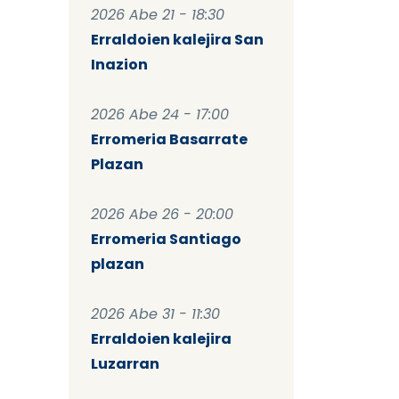
2026 Abe 21 - 18:30
Erraldoien kalejira San
Inazion
2026 Abe 24 - 17:00
Erromeria Basarrate
Plazan
2026 Abe 26 - 20:00
Erromeria Santiago
plazan
2026 Abe 31 - 11:30
Erraldoien kalejira
Luzarran