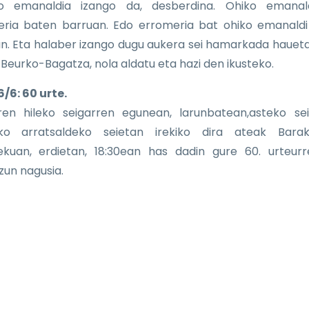
ko emanaldia izango da, desberdina. Ohiko emanal
ria baten barruan. Edo erromeria bat ohiko emanald
n. Eta halaber izango dugu aukera sei hamarkada hauet
 Beurko-Bagatza, nola aldatu eta hazi den ikusteko.
/6: 60 urte.
ren hileko seigarren egunean, larunbatean,asteko se
ko arratsaldeko seietan irekiko dira ateak Barak
lekuan, erdietan, 18:30ean has dadin gure 60. urteur
zun nagusia.