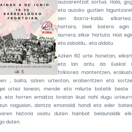
auzoarentzat sortua. Hala, gog
eta auzoko guztien laguntzarek
zen Ibarra-kaldu elkartea
hartara, biek batera egin
aurrera, elkar hartuta. Hazi egin
eta zabaldu… eta aldatu.
Azken 60 urte honetan, elkar
eta lan aritu da Euskal H
folklorea mantentzen, erakus
ten , baita, azken urteotan, eraberritzen eta sortz
ogei urtez lanean, mende eta milurte batetik beste 
a, eta horren emaitza loretan ikusi nahi dugu urteur
izun nagusian, dantza emanaldi handi eta eder batea
earen historia osatu duten hainbat belaunaldik elk
go duten.