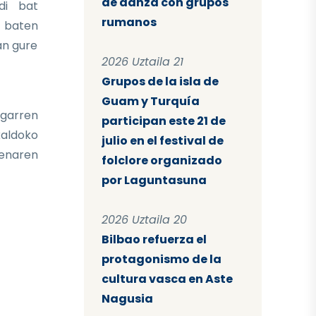
de danza con grupos
di bat
rumanos
i baten
an gure
2026 Uztaila 21
Grupos de la isla de
Guam y Turquía
igarren
participan este 21 de
aldoko
julio en el festival de
renaren
folclore organizado
por Laguntasuna
2026 Uztaila 20
Bilbao refuerza el
protagonismo de la
cultura vasca en Aste
Nagusia