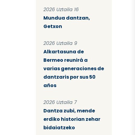
2026 Uztaila 16
Mundua dantzan,
Getxon
2026 Uztaila 9
Alkartasuna de
Bermeo reunirá a
varias generaciones de
dantzaris por sus 50
años
2026 Uztaila 7
Dantza zubi, mende
erdiko historian zehar
bidaiatzeko