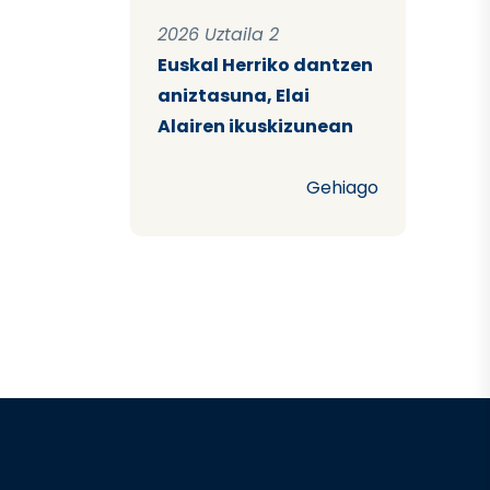
2026 Uztaila 2
Euskal Herriko dantzen
aniztasuna, Elai
Alairen ikuskizunean
Gehiago