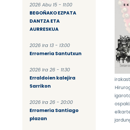
2026 Abu 15 - 11:00
BEGOÑAKO EZPATA
DANTZA ETA
AURRESKUA
2026 Ira 13 - 13:00
Erromeria Santutxun
2026 Ira 26 - 11:30
Erraldoien kalejira
irakas
Sarrikon
Hirur
igarot
2026 Ira 26 - 20:00
ospak
Erromeria Santiago
elkart
plazan
jardun