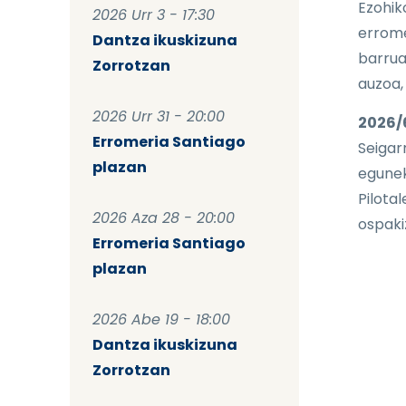
Ezohi
2026 Urr 3 - 17:30
errome
Dantza ikuskizuna
barrua
Zorrotzan
auzoa,
2026 Urr 31 - 20:00
2026/6
Erromeria Santiago
Seigar
plazan
egune
Pilota
2026 Aza 28 - 20:00
ospaki
Erromeria Santiago
plazan
2026 Abe 19 - 18:00
Dantza ikuskizuna
Zorrotzan