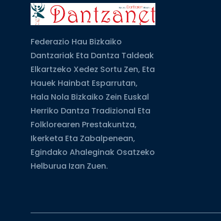
Federazio Hau Bizkaiko
Dantzariak Eta Dantza Taldeak
Elkartzeko Xedez Sortu Zen, Eta
Hauek Hainbat Esparrutan,
Hala Nola Bizkaiko Zein Euskal
Herriko Dantza Tradizional Eta
Folklorearen Prestakuntza,
Ikerketa Eta Zabalpenean,
Egindako Ahaleginak Osatzeko
Helburua Izan Zuen.